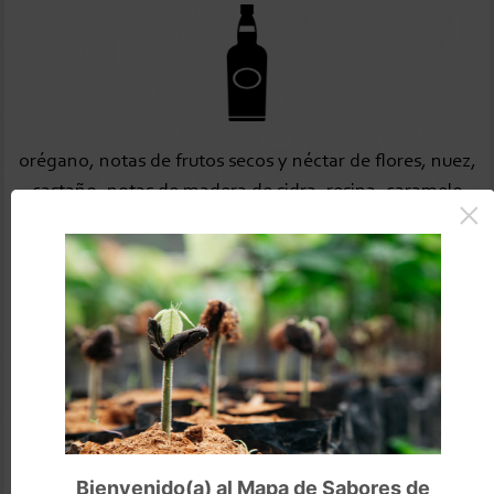
orégano, notas de frutos secos y néctar de flores, nuez,
castaño, notas de madera de sidra, resina, caramelo
×
1.43
gr/frijol
Tamaño del frijol
62%
Bienvenido(a) al Mapa de Sabores de