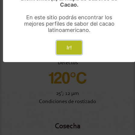
Bien fermentado
Cacao.
26%
En este sitio podrás encontrar los
mejores perfiles de sabor del cacao
latinoamericano.
Semi fermentado
0%
Ir!
Defectos
120°C
25’; 12 μm
Condiciones de rostizado
Cosecha