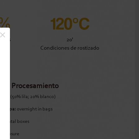
0%
120°C
×
ectos
20'
Condiciones de rostizado
Procesamiento
b 11 (50% lila; 20% blanco)
e pulpa:
overnight in bags
rizontal boxes
 exposure