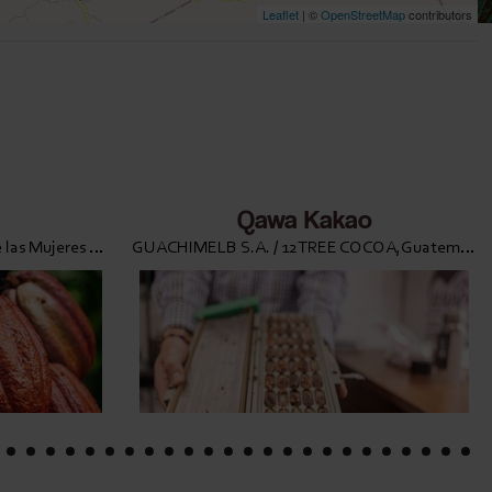
Leaflet
| ©
OpenStreetMap
contributors
Qawa Kakao
Asociación para la Promoción de las Mujeres de Waslala APROMUWA R.L.,Nicaragua
GUACHIMELB S.A. / 12TREE COCOA,Guatemala