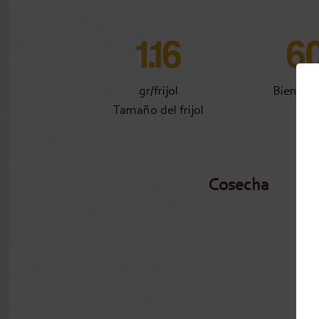
1.16
6
gr/frijol
Bien fe
Tamaño del frijol
Cosecha