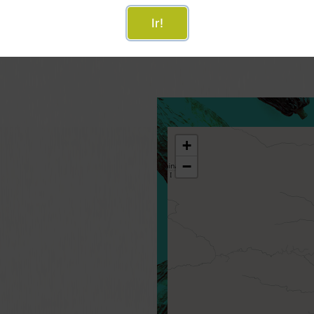
Secado:
7 days on wooden b
Ir!
+
−