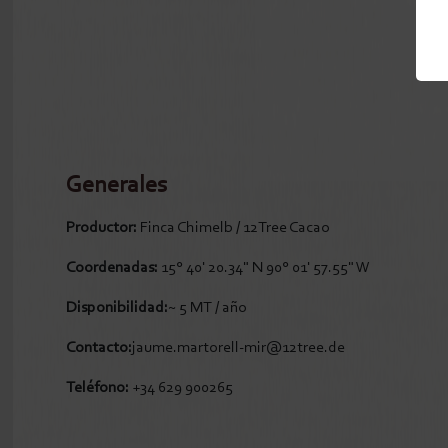
Generales
Productor:
Finca Chimelb / 12Tree Cacao
Coordenadas:
15° 40' 20.34" N 90° 01' 57.55" W
Disponibilidad:
~ 5 MT / año
Contacto:
jaume.martorell-mir@12tree.de
Teléfono:
+34 629 900265