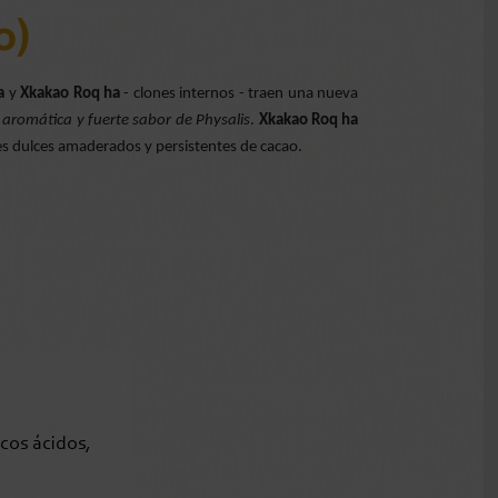
o)
a
y
Xkakao Roq ha
- clones internos - traen una nueva
 aromática y fuerte sabor de Physalis
.
Xkakao Roq ha
s dulces amaderados y persistentes de cacao.
icos ácidos,