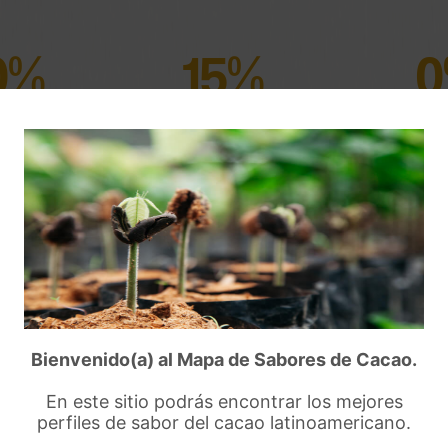
0%
15%
rmentado
Semi fermentado
Def
Composición varietal:
Chimel
Acondicionamiento previo d
Bienvenido(a) al Mapa de Sabores de Cacao.
Método de fermentación:
ho
En este sitio podrás encontrar los mejores
perfiles de sabor del cacao latinoamericano.
Pre-secado:
48h; gradual sun