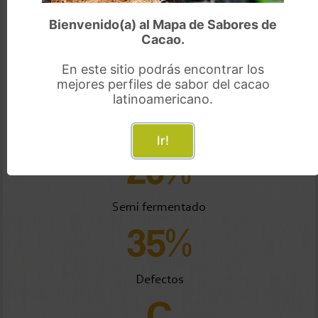
1.35
Bienvenido(a) al Mapa de Sabores de
Cacao.
gr/frijol
Tamaño del frijol
En este sitio podrás encontrar los
45%
mejores perfiles de sabor del cacao
latinoamericano.
Bien fermentado
Ir!
20%
Semi fermentado
35%
Defectos
C