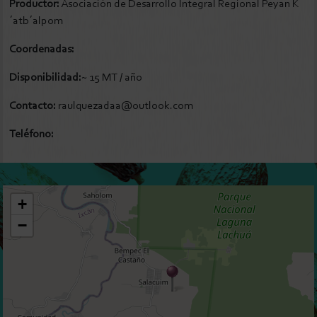
Productor:
Asociación de Desarrollo Integral Regional Peyan K
´atb´alpom
Coordenadas:
Disponibilidad:
~ 15 MT / año
Contacto:
raulquezadaa@outlook.com
Teléfono:
+
−