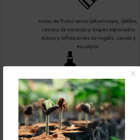
notas de frutos secos (albaricoque, dátiles,
cáscara de naranja) y toques especiados
dulces y refrescantes de regaliz, canela y
eucalipto.
×
Cítricos, carambola, hierbas aromáticas y especias
(cardamomo y enebro), tonos amaderados, nueces de
macadamia frescas