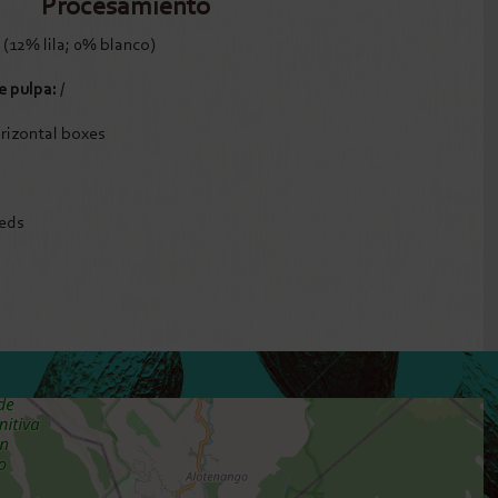
Procesamiento
 (12% lila; 0% blanco)
e pulpa:
/
rizontal boxes
eds