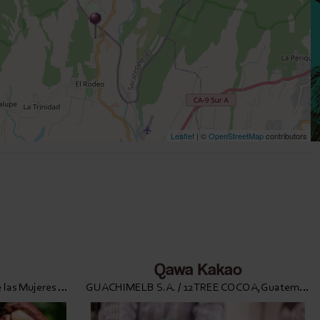
Leaflet
| ©
OpenStreetMap
contributors
Qawa Kakao
Asociación para la Promoción de las Mujeres de Waslala APROMUWA R.L.,Nicaragua
GUACHIMELB S.A. / 12TREE COCOA,Guatemala