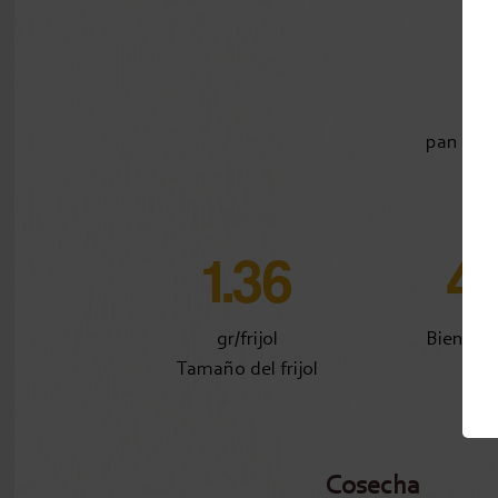
pan de p
jen
1.36
4
gr/frijol
Bien fe
Tamaño del frijol
Cosecha