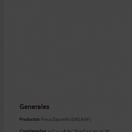
Generales
Productor:
Finca Zapotillo (DELRAY)
Coordenadas:
14° 24' 48.60" N 90° 50' 09.30" W