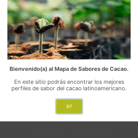
látano, alcohol, dátiles,
lúpulo-malta, pan de jengi
gibre caramelizado
aromático
Bienvenido(a) al Mapa de Sabores de Cacao.
5%
20%
En este sitio podrás encontrar los mejores
perfiles de sabor del cacao latinoamericano.
rmentado
Semi fermentado
Def
Ir!