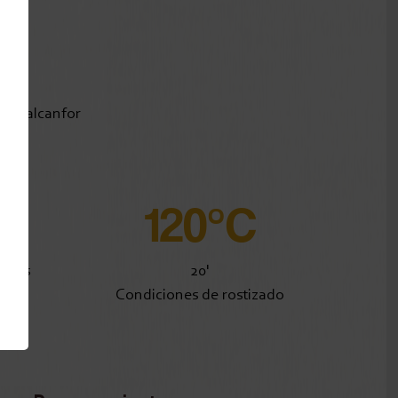
bre, alcanfor
0%
120°C
ectos
20'
Condiciones de rostizado