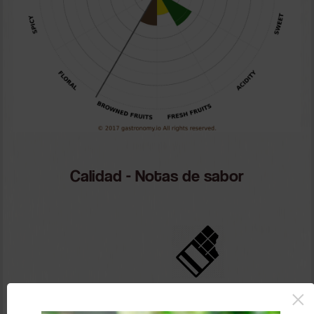
Calidad - Notas de sabor
×
corteza de caña de azúcar verde, higo