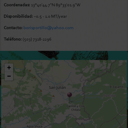
Coordenadas:
13°40'44.7"N 89°33'01.9"W
Disponibilidad:
~0.5 - 1.0 MT/year
Contacto:
borisportillo@yahoo.com
Teléfono:
(503) 7318-2296
+
−