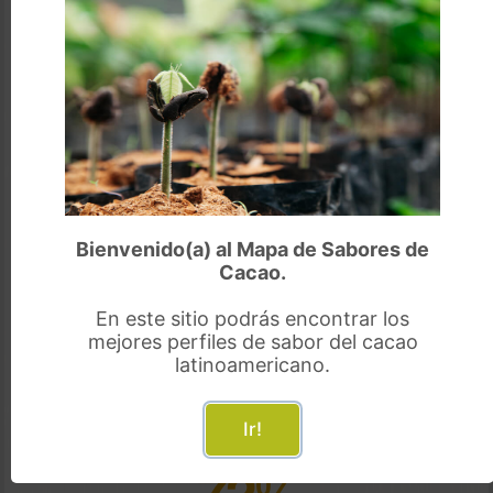
maduro, eneldo, hierbas, quiche, ácido,
frío
ruibarbo, caqui, nueces, eneldo, remolacha, zanahoria,
quingombó, terroso, notas de pulpa de café
Bienvenido(a) al Mapa de Sabores de
Cacao.
En este sitio podrás encontrar los
1.37
mejores perfiles de sabor del cacao
latinoamericano.
gr/frijol
Ir!
Tamaño del frijol